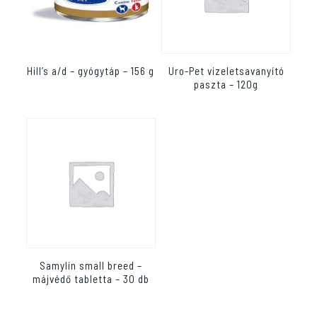
Hill’s a/d – gyógytáp – 156 g
Uro-Pet vizeletsavanyító
paszta – 120g
Samylin small breed –
májvédő tabletta – 30 db