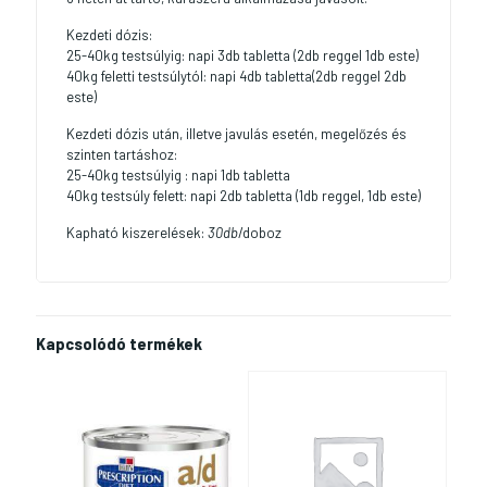
Kezdeti dózis:
25-40kg testsúlyig: napi 3db tabletta (2db reggel 1db este)
40kg feletti testsúlytól: napi 4db tabletta(2db reggel 2db
este)
Kezdeti dózis után, illetve javulás esetén, megelőzés és
szinten tartáshoz:
25-40kg testsúlyig : napi 1db tabletta
40kg testsúly felett: napi 2db tabletta (1db reggel, 1db este)
Kapható kiszerelések:
30db
/doboz
Kapcsolódó termékek