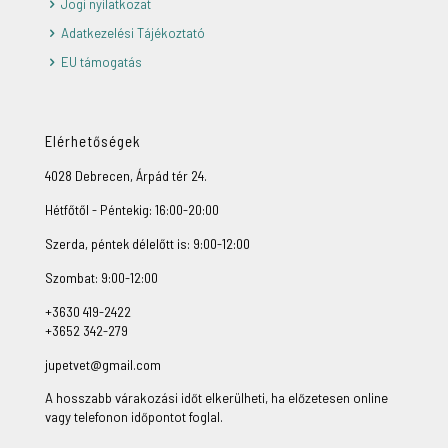
Jogi nyilatkozat
Adatkezelési Tájékoztató
EU támogatás
Elérhetőségek
4028 Debrecen, Árpád tér 24.
Hétfőtől - Péntekig: 16:00-20:00
Szerda, péntek délelőtt is: 9:00-12:00
Szombat: 9:00-12:00
+3630 419-2422
+3652 342-279
jupetvet@gmail.com
A hosszabb várakozási időt elkerülheti, ha előzetesen online
vagy telefonon időpontot foglal.