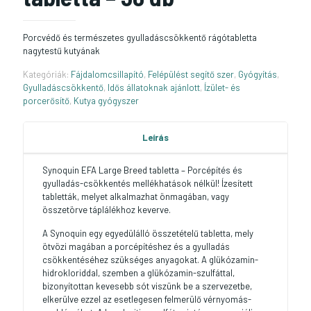
Porcvédő és természetes gyulladáscsökkentő rágótabletta
nagytestű kutyának
Kategóriák:
Fájdalomcsillapító
,
Felépülést segítő szer
,
Gyógyítás
,
Gyulladáscsökkentő
,
Idős állatoknak ajánlott
,
Ízület- és
porcerősítő
,
Kutya gyógyszer
Leírás
Synoquin EFA Large Breed tabletta – Porcépítés és
gyulladás-csökkentés mellékhatások nélkül! Ízesített
tabletták, melyet alkalmazhat önmagában, vagy
összetörve táplálékhoz keverve.
A Synoquin egy egyedülálló összetételű tabletta, mely
ötvözi magában a porcépítéshez és a gyulladás
csökkentéséhez szükséges anyagokat. A glükózamin-
hidrokloriddal, szemben a glükózamin-szulfáttal,
bizonyítottan kevesebb sót viszünk be a szervezetbe,
elkerülve ezzel az esetlegesen felmerülő vérnyomás-