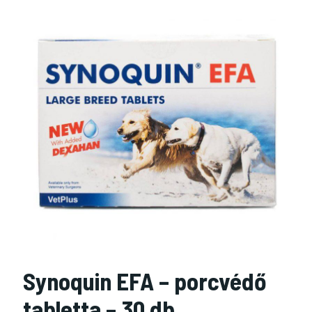
Synoquin EFA – porcvédő
tabletta – 30 db