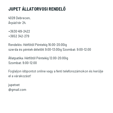
JUPET ÁLLATORVOSI RENDELŐ
4028 Debrecen,
Árpád tér 24.
+3630 419-2422
+3652 342-279
Rendelés: Hétfőtől Péntekig 16:00-20:00ig
szerda és péntek délelőtt 9:00-13:00ig Szombat: 9:00-12:00
Állatpatika: Hétfőtől Péntekig 12:00-20:00ig
Szombat: 9:00-12:00
Foglaljon időpontot online vagy a fenti telefonszámokon és kerülje
el a várakozást!
jupetvet
@gmail.com