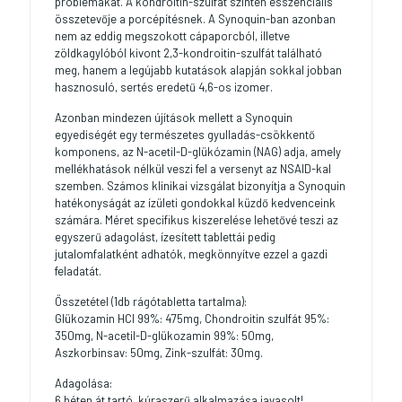
problémákat. A kondroitin-szulfát szintén esszenciális
összetevője a porcépítésnek. A Synoquin-ban azonban
nem az eddig megszokott cápaporcból, illetve
zöldkagylóból kivont 2,3-kondroitin-szulfát található
meg, hanem a legújabb kutatások alapján sokkal jobban
hasznosuló, sertés eredetű 4,6-os izomer.
Azonban mindezen újítások mellett a Synoquin
egyediségét egy természetes gyulladás-csökkentő
komponens, az N-acetil-D-glükózamin (NAG) adja, amely
mellékhatások nélkül veszi fel a versenyt az NSAID-kal
szemben. Számos klinikai vizsgálat bizonyítja a Synoquin
hatékonyságát az ízületi gondokkal küzdő kedvenceink
számára. Méret specifikus kiszerelése lehetővé teszi az
egyszerű adagolást, ízesített tablettái pedig
jutalomfalatként adhatók, megkönnyítve ezzel a gazdi
feladatát.
Összetétel (1db rágótabletta tartalma):
Glükozamin HCl 99%: 475mg, Chondroitin szulfát 95%:
350mg, N-acetil-D-glükozamin 99%: 50mg,
Aszkorbinsav: 50mg, Zink-szulfát: 30mg.
Adagolása:
6 héten át tartó, kúraszerű alkalmazása javasolt!