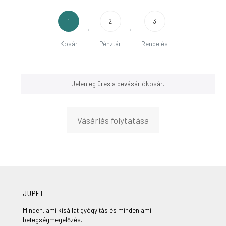
1
2
3
Kosár
Pénztár
Rendelés
Jelenleg üres a bevásárlókosár.
Vásárlás folytatása
JUPET
Minden, ami kisállat gyógyítás és minden ami
betegségmegelőzés.