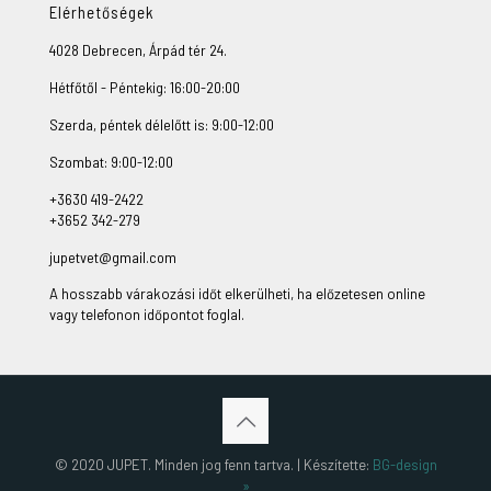
Elérhetőségek
4028 Debrecen, Árpád tér 24.
Hétfőtől - Péntekig: 16:00-20:00
Szerda, péntek délelőtt is: 9:00-12:00
Szombat: 9:00-12:00
+3630 419-2422
+3652 342-279
jupetvet@gmail.com
A hosszabb várakozási időt elkerülheti, ha előzetesen online
vagy telefonon időpontot foglal.
© 2020 JUPET. Minden jog fenn tartva. | Készítette:
BG-design
»