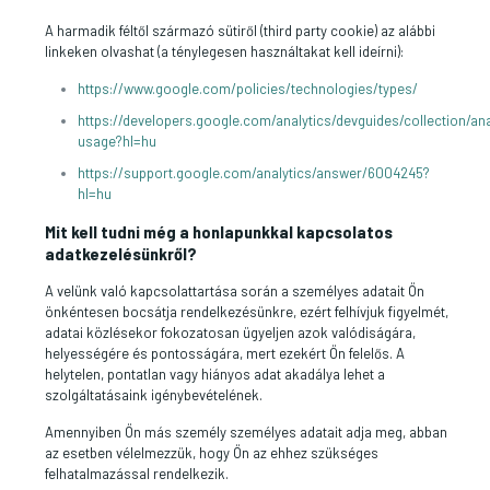
A harmadik féltől származó sütiről (third party cookie) az alábbi
linkeken olvashat (a ténylegesen használtakat kell ideírni):
https://www.google.com/policies/technologies/types/
https://developers.google.com/analytics/devguides/collection/ana
usage?hl=hu
https://support.google.com/analytics/answer/6004245?
hl=hu
Mit kell tudni még a honlapunkkal kapcsolatos
adatkezelésünkről?
A velünk való kapcsolattartása során a személyes adatait Ön
önkéntesen bocsátja rendelkezésünkre, ezért felhívjuk figyelmét,
adatai közlésekor fokozatosan ügyeljen azok valódiságára,
helyességére és pontosságára, mert ezekért Ön felelős. A
helytelen, pontatlan vagy hiányos adat akadálya lehet a
szolgáltatásaink igénybevételének.
Amennyiben Ön más személy személyes adatait adja meg, abban
az esetben vélelmezzük, hogy Ön az ehhez szükséges
felhatalmazással rendelkezik.