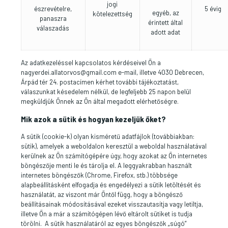
jogi
észrevételre,
5 évig
egyéb, az
kötelezettség
panaszra
érintett által
válaszadás
adott adat
Az adatkezeléssel kapcsolatos kérdéseivel Ön a
nagyerdei.allatorvos@gmail.com
e-mail, illetve 4030 Debrecen,
Árpád tér 24. postacímen kérhet további tájékoztatást,
válaszunkat késedelem nélkül, de legfeljebb 25 napon belül
megküldjük Önnek az Ön által megadott elérhetőségre.
Mik azok a sütik és hogyan kezeljük őket?
A sütik (cookie-k) olyan kisméretű adatfájlok (továbbiakban:
sütik), amelyek a weboldalon keresztül a weboldal használatával
kerülnek az Ön számítógépére úgy, hogy azokat az Ön internetes
böngészője menti le és tárolja el. A leggyakrabban használt
internetes böngészők (Chrome, Firefox, stb.) többsége
alapbeállításként elfogadja és engedélyezi a sütik letöltését és
használatát, az viszont már Öntől függ, hogy a böngésző
beállításainak módosításával ezeket visszautasítja vagy letiltja,
illetve Ön a már a számítógépen lévő eltárolt sütiket is tudja
törölni. A sütik használatáról az egyes böngészők „súgó”