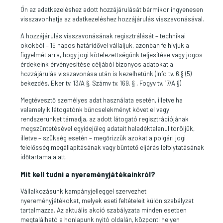
Ön az adatkezeléshez adott hozzájárulását bármikor ingyenesen
visszavonhatja az adatkezeléshez hozzájárulás visszavonásával.
A hozzájárulás visszavonásának regisztrálását – technikai
okokból – 15 napos határidővel vállaljuk, azonban felhívjuk a
figyelmét arra, hogy jogi kötelezettségünk teljesítése vagy jogos
érdekeink érvényesítése céljából bizonyos adatokat a
hozzájárulás visszavonása után is kezelhetünk (Info tv. 6.§ (5)
bekezdés, Eker tv. 13/A §, Számv tv. 169. § , Fogyv tv. 17/A §)
Megtévesztő személyes adat használata esetén, illetve ha
valamelyik látogatónk bűncselekményt követ el vagy
rendszerünket támadja, az adott látogató regisztrációjának
megszüntetésével egyidejűleg adatait haladéktalanul töröljük,
illetve – szükség esetén – megőrizzük azokat a polgári jogi
felelősség megállapításának vagy büntető eljárás lefolytatásának
időtartama alatt.
Mit kell tudni a nyereményjátékainkról?
Vállalkozásunk kampányjelleggel szervezhet
nyereményjátékokat, melyek eseti feltételeit külön szabályzat
tartalmazza. Az aktuális akció szabályzata minden esetben
megtalálható a honlapunk nyitó oldalán, központi helyen