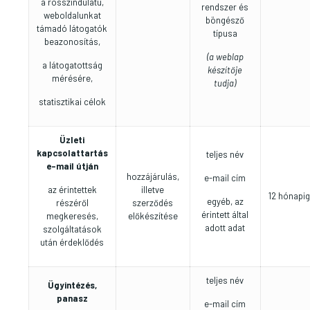
a rosszindulatú,
rendszer és
weboldalunkat
böngésző
támadó látogatók
típusa
beazonosítás,
(a weblap
a látogatottság
készítője
mérésére,
tudja)
statisztikai célok
Üzleti
kapcsolattartás
teljes név
e-mail útján
hozzájárulás,
e-mail cím
az érintettek
illetve
12 hónapi
egyéb, az
részéről
szerződés
érintett által
megkeresés,
előkészítése
adott adat
szolgáltatások
után érdeklődés
teljes név
Ügyintézés,
panasz
e-mail cím