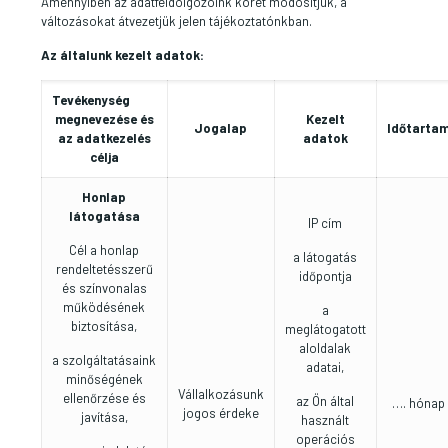
Amennyiben az adatfeldolgozóink körét módosítjuk, a
változásokat átvezetjük jelen tájékoztatónkban.
Az általunk kezelt adatok:
Tevékenység
megnevezése és
Kezelt
Jogalap
Időtarta
az adatkezelés
adatok
célja
Honlap
látogatása
IP cím
Cél a honlap
a látogatás
rendeltetésszerű
időpontja
és színvonalas
működésének
a
biztosítása,
meglátogatott
aloldalak
a szolgáltatásaink
adatai,
minőségének
Vállalkozásunk
ellenőrzése és
az Ön által
…. hónap
jogos érdeke
javítása,
használt
operációs