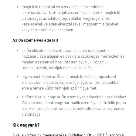
megfelelő technikai és szervezési intézkedések
alkalmazásával biztosítjuk a személyes adatok megfelelő
biztonságát az adatok jogosulatlan vagy jogellenes
kezelésével, véletlen elvesztésével, megsemmisítésével
vagy károsodásával szemben.
Az Ön személyes adatait
az Ön előzetes tájékoztatáson alapuló és önkéntes
hozzájárulása alapján és csakis a szükséges mértékben és
minden esetben célhoz kötötten gyűjtjük, rögzítjük,
rendszerezzük, tároljuk és használjuk fel,
egyes esetekben az Ön adatainak kezelése jogszabályi
előírásokon alapul és kötelező jellegű, az ilyen esetekben
erre a tényre külön felhívjuk az Ön figyelmét,
előfordul az is, hogy az Ön személyes adatainak kezeléséhez
Vállalkozásunknak vagy harmadik személynek fűződik jogos
érdeke, ilyen például honlapunk működtetése, fejlesztése és
biztonsága.
Kik vagyunk?
A vállalkozásunk megnevezése: D-Multijob Kft. JUPET Állatorvosi