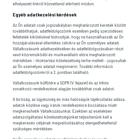
elhelyezett linkről közvetlenül elérhető módon.
Egyéb adatkezelési kérdések
Az Ön adatait csak jogszabályban meghatározott keretek között
továbbíthatjuk, adatfeldolgozóink esetében pedig szerződéses
feltételek kikötésével biztosítjuk, hogy ne használhassák az Ön
hozzájárulásával ellentétes célokra az Ön személyes adatait.
Vállalkozásunk adatkezelésében és adatfeldolgozásában részt
vevő közreműködői és munkavállalói előre meghatározott
mértékben – titoktartási kötelezettség terhe mellett – jogosultak
az Ön személyes adatait megismerni. További információ
adatfeldolgozóinkról a 2. pontban található.
Vállalkozásunk külföldre a GDPR (V. fejezet) és az Infotv.
vonatkozó rendelkezései alapján továbbíthat csak adatot.
A bíróság, az ügyészség és más hatóságok tájékoztatás adása,
adatok közlése vagy iratok rendelkezésre bocsátása miatt
megkereshetik Vállalkozásunkat. Ezekben az esetekben
adatszolgáltatási kötelezettségünket teljesítenünk kell a
megkeresés céljának megvalósításához elengedhetetlenül
szükséges mértékben.