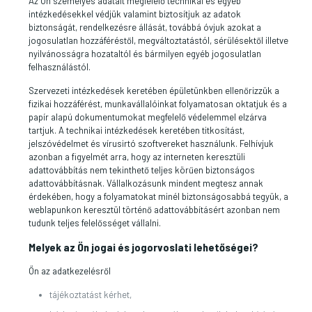
Az Ön személyes adatait megfelelő technikai és egyéb
intézkedésekkel védjük valamint biztosítjuk az adatok
biztonságát, rendelkezésre állását, továbbá óvjuk azokat a
jogosulatlan hozzáféréstől, megváltoztatástól, sérülésektől illetve
nyilvánosságra hozataltól és bármilyen egyéb jogosulatlan
felhasználástól.
Szervezeti intézkedések keretében épületünkben ellenőrizzük a
fizikai hozzáférést, munkavállalóinkat folyamatosan oktatjuk és a
papír alapú dokumentumokat megfelelő védelemmel elzárva
tartjuk. A technikai intézkedések keretében titkosítást,
jelszóvédelmet és vírusirtó szoftvereket használunk. Felhívjuk
azonban a figyelmét arra, hogy az interneten keresztüli
adattovábbítás nem tekinthető teljes körűen biztonságos
adattovábbításnak. Vállalkozásunk mindent megtesz annak
érdekében, hogy a folyamatokat minél biztonságosabbá tegyük, a
weblapunkon keresztül történő adattovábbításért azonban nem
tudunk teljes felelősséget vállalni.
Melyek az Ön jogai és jogorvoslati lehetőségei?
Ön az adatkezelésről
tájékoztatást kérhet,