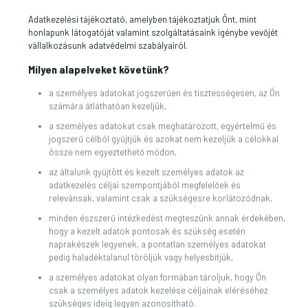
Adatkezelési tájékoztató, amelyben tájékoztatjuk Önt, mint
honlapunk látogatóját valamint szolgáltatásaink igénybe vevőjét
vállalkozásunk adatvédelmi szabályairól.
Milyen alapelveket követünk?
a személyes adatokat jogszerűen és tisztességesen, az Ön
számára átláthatóan kezeljük,
a személyes adatokat csak meghatározott, egyértelmű és
jogszerű célból gyűjtjük és azokat nem kezeljük a célokkal
össze nem egyeztethető módon,
az általunk gyűjtött és kezelt személyes adatok az
adatkezelés céljai szempontjából megfelelőek és
relevánsak, valamint csak a szükségesre korlátozódnak,
minden észszerű intézkedést megteszünk annak érdekében,
hogy a kezelt adatok pontosak és szükség esetén
naprakészek legyenek, a pontatlan személyes adatokat
pedig haladéktalanul töröljük vagy helyesbítjük,
a személyes adatokat olyan formában tároljuk, hogy Ön
csak a személyes adatok kezelése céljainak eléréséhez
szükséges ideig legyen azonosítható.