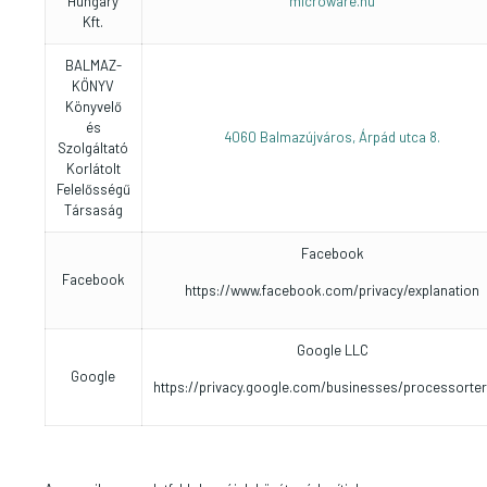
Hungary
microware.hu
Kft.
BALMAZ-
KÖNYV
Könyvelő
és
4060 Balmazújváros, Árpád utca 8.
Szolgáltató
Korlátolt
Felelősségű
Társaság
Facebook
Facebook
https://www.facebook.com/privacy/explanation
Google LLC
Google
https://privacy.google.com/businesses/processorte