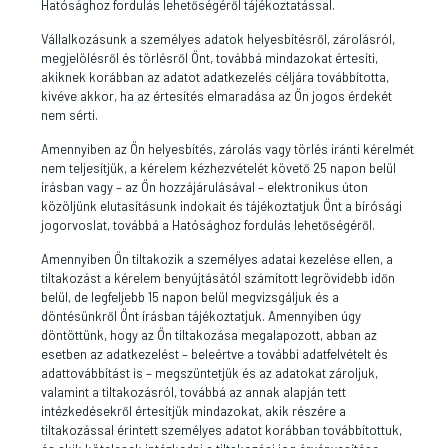
Hatósághoz fordulás lehetőségéről tájékoztatással.
Vállalkozásunk a személyes adatok helyesbítésről, zárolásról,
megjelölésről és törlésről Önt, továbbá mindazokat értesíti,
akiknek korábban az adatot adatkezelés céljára továbbította,
kivéve akkor, ha az értesítés elmaradása az Ön jogos érdekét
nem sérti.
Amennyiben az Ön helyesbítés, zárolás vagy törlés iránti kérelmét
nem teljesítjük, a kérelem kézhezvételét követő 25 napon belül
írásban vagy – az Ön hozzájárulásával – elektronikus úton
közöljünk elutasításunk indokait és tájékoztatjuk Önt a bírósági
jogorvoslat, továbbá a Hatósághoz fordulás lehetőségéről.
Amennyiben Ön tiltakozik a személyes adatai kezelése ellen, a
tiltakozást a kérelem benyújtásától számított legrövidebb időn
belül, de legfeljebb 15 napon belül megvizsgáljuk és a
döntésünkről Önt írásban tájékoztatjuk. Amennyiben úgy
döntöttünk, hogy az Ön tiltakozása megalapozott, abban az
esetben az adatkezelést – beleértve a további adatfelvételt és
adattovábbítást is – megszüntetjük és az adatokat zároljuk,
valamint a tiltakozásról, továbbá az annak alapján tett
intézkedésekről értesítjük mindazokat, akik részére a
tiltakozással érintett személyes adatot korábban továbbítottuk,