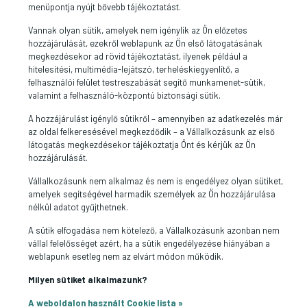
menüpontja nyújt bővebb tájékoztatást.
Vannak olyan sütik, amelyek nem igénylik az Ön előzetes
hozzájárulását, ezekről weblapunk az Ön első látogatásának
megkezdésekor ad rövid tájékoztatást, ilyenek például a
hitelesítési, multimédia-lejátszó, terheléskiegyenlítő, a
felhasználói felület testreszabását segítő munkamenet-sütik,
valamint a felhasználó-központú biztonsági sütik.
A hozzájárulást igénylő sütikről – amennyiben az adatkezelés már
az oldal felkeresésével megkezdődik – a Vállalkozásunk az első
látogatás megkezdésekor tájékoztatja Önt és kérjük az Ön
hozzájárulását.
Vállalkozásunk nem alkalmaz és nem is engedélyez olyan sütiket,
amelyek segítségével harmadik személyek az Ön hozzájárulása
nélkül adatot gyűjthetnek.
A sütik elfogadása nem kötelező, a Vállalkozásunk azonban nem
vállal felelősséget azért, ha a sütik engedélyezése hiányában a
weblapunk esetleg nem az elvárt módon működik.
Milyen sütiket alkalmazunk?
A weboldalon használt Cookie lista »