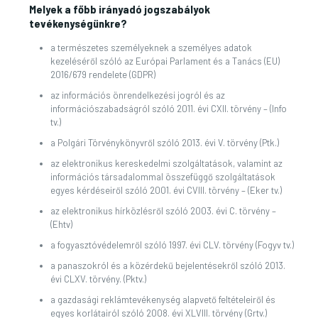
Melyek a főbb irányadó jogszabályok
tevékenységünkre?
a természetes személyeknek a személyes adatok
kezeléséről szóló az Európai Parlament és a Tanács (EU)
2016/679 rendelete (GDPR)
az információs önrendelkezési jogról és az
információszabadságról szóló 2011. évi CXII. törvény – (Info
tv.)
a Polgári Törvénykönyvről szóló 2013. évi V. törvény (Ptk.)
az elektronikus kereskedelmi szolgáltatások, valamint az
információs társadalommal összefüggő szolgáltatások
egyes kérdéseiről szóló 2001. évi CVIII. törvény – (Eker tv.)
az elektronikus hírközlésről szóló 2003. évi C. törvény –
(Ehtv)
a fogyasztóvédelemről szóló 1997. évi CLV. törvény (Fogyv tv.)
a panaszokról és a közérdekű bejelentésekről szóló 2013.
évi CLXV. törvény. (Pktv.)
a gazdasági reklámtevékenység alapvető feltételeiről és
egyes korlátairól szóló 2008. évi XLVIII. törvény (Grtv.)