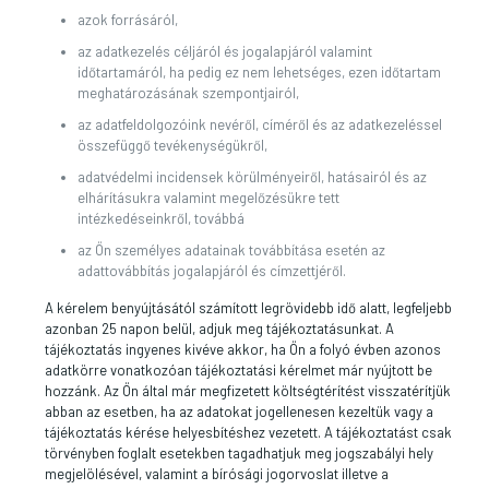
azok forrásáról,
az adatkezelés céljáról és jogalapjáról valamint
időtartamáról, ha pedig ez nem lehetséges, ezen időtartam
meghatározásának szempontjairól,
az adatfeldolgozóink nevéről, címéről és az adatkezeléssel
összefüggő tevékenységükről,
adatvédelmi incidensek körülményeiről, hatásairól és az
elhárításukra valamint megelőzésükre tett
intézkedéseinkről, továbbá
az Ön személyes adatainak továbbítása esetén az
adattovábbítás jogalapjáról és címzettjéről.
A kérelem benyújtásától számított legrövidebb idő alatt, legfeljebb
azonban 25 napon belül, adjuk meg tájékoztatásunkat. A
tájékoztatás ingyenes kivéve akkor, ha Ön a folyó évben azonos
adatkörre vonatkozóan tájékoztatási kérelmet már nyújtott be
hozzánk. Az Ön által már megfizetett költségtérítést visszatérítjük
abban az esetben, ha az adatokat jogellenesen kezeltük vagy a
tájékoztatás kérése helyesbítéshez vezetett. A tájékoztatást csak
törvényben foglalt esetekben tagadhatjuk meg jogszabályi hely
megjelölésével, valamint a bírósági jogorvoslat illetve a