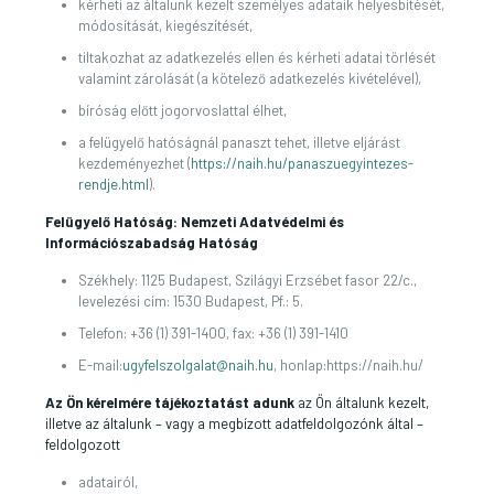
kérheti az általunk kezelt személyes adataik helyesbítését,
módosítását, kiegészítését,
tiltakozhat az adatkezelés ellen és kérheti adatai törlését
valamint zárolását (a kötelező adatkezelés kivételével),
bíróság előtt jogorvoslattal élhet,
a felügyelő hatóságnál panaszt tehet, illetve eljárást
kezdeményezhet (
https://naih.hu/panaszuegyintezes-
rendje.html
).
Felügyelő Hatóság: Nemzeti Adatvédelmi és
Információszabadság Hatóság
Székhely: 1125 Budapest, Szilágyi Erzsébet fasor 22/c.,
levelezési cím: 1530 Budapest, Pf.: 5.
Telefon: +36 (1) 391-1400, fax: +36 (1) 391-1410
E-mail:
ugyfelszolgalat@naih.hu
, honlap:https://naih.hu/
Az Ön kérelmére tájékoztatást adunk
az Ön általunk kezelt,
illetve az általunk – vagy a megbízott adatfeldolgozónk által –
feldolgozott
adatairól,