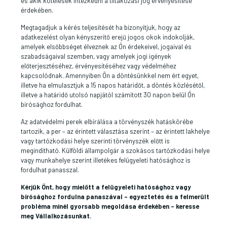
és akik kötelesek intézkedni a tiltakozási jog érvényesítése
érdekében.
Megtagadjuk a kérés teljesítését ha bizonyítjuk, hogy az
adatkezelést olyan kényszerítő erejű jogos okok indokolják,
amelyek elsőbbséget élveznek az Ön érdekeivel, jogaival és
szabadságaival szemben, vagy amelyek jogi igények
előterjesztéséhez, érvényesítéséhez vagy védelméhez
kapcsolódnak. Amennyiben Ön a döntésünkkel nem ért egyet,
illetve ha elmulasztjuk a 15 napos határidőt, a döntés közlésétől,
illetve a határidő utolsó napjától számított 30 napon belül Ön
bírósághoz fordulhat.
Az adatvédelmi perek elbírálása a törvényszék hatáskörébe
tartozik, a per – az érintett választása szerint – az érintett lakhelye
vagy tartózkodási helye szerinti törvényszék előtt is
megindítható. Külföldi állampolgár a szokásos tartózkodási helye
vagy munkahelye szerint illetékes felügyeleti hatósághoz is
fordulhat panasszal.
Kérjük Önt, hogy mielőtt a felügyeleti hatósághoz vagy
bírósághoz fordulna panaszával – egyeztetés és a felmerült
probléma minél gyorsabb megoldása érdekében – keresse
meg Vállalkozásunkat.