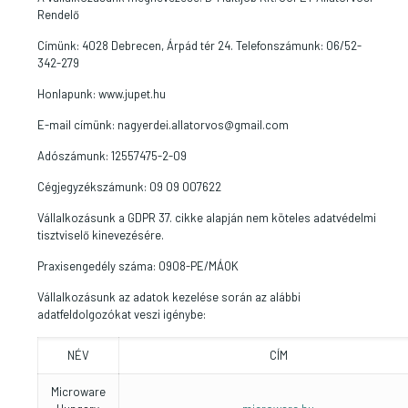
Rendelő
Címünk: 4028 Debrecen, Árpád tér 24. Telefonszámunk: 06/52-
342-279
Honlapunk: www.jupet.hu
E-mail címünk:
nagyerdei.allatorvos@gmail.com
Adószámunk: 12557475-2-09
Cégjegyzékszámunk: 09 09 007622
Vállalkozásunk a GDPR 37. cikke alapján nem köteles adatvédelmi
tisztviselő kinevezésére.
Praxisengedély száma: 0908-PE/MÁOK
Vállalkozásunk az adatok kezelése során az alábbi
adatfeldolgozókat veszi igénybe:
NÉV
CÍM
Microware