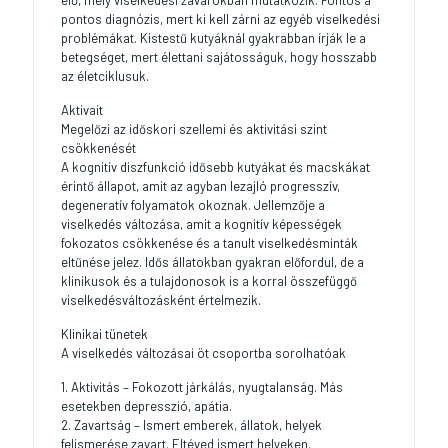
elő, mely viselkedési zavarokban mutatkozik. Fontos a
pontos diagnózis, mert ki kell zárni az egyéb viselkedési
problémákat. Kistestű kutyáknál gyakrabban írják le a
betegséget, mert élettani sajátosságuk, hogy hosszabb
az életciklusuk.
Aktivait
Megelőzi az időskori szellemi és aktivitási szint
csökkenését
A kognitív diszfunkció idősebb kutyákat és macskákat
érintő állapot, amit az agyban lezajló progresszív,
degeneratív folyamatok okoznak. Jellemzője a
viselkedés változása, amit a kognitív képességek
fokozatos csökkenése és a tanult viselkedésminták
eltűnése jelez. Idős állatokban gyakran előfordul, de a
klinikusok és a tulajdonosok is a korral összefüggő
viselkedésváltozásként értelmezik.
Klinikai tünetek
A viselkedés változásai öt csoportba sorolhatóak
1. Aktivitás – Fokozott járkálás, nyugtalanság. Más
esetekben depresszió, apátia.
2. Zavartság – Ismert emberek, állatok, helyek
felismerése zavart. Eltéved ismert helyeken.