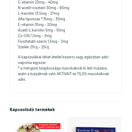
C-vitamin 20mg – 40mg
N-acetil-cisztein 30mg – 60mg
L-karnitin 13,5mg – 27mg
Alfa-liponsav * 15mg – 30mg
E-vitamin 10mg – 20mg
Acetil-L.karnitin 5mg – 10mg
Co-Q10 1,5mg – 3mg
Foszfatidil-szerin 1,5mg – 3mg
Szelén 25ľg – 25ľg
A kapszulákat lehet étellel keverni vagy egészben adni
naponta egyszer.
* a mérgező tulajdonsága macskáknál ki lett mutatva,
ezért a kutyáknak való AKTIVAIT-et TILOS macskáknak
adni.
Kapcsolódó termékek