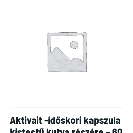
Aktivait -időskori kapszula
kistestű kutya részére – 60