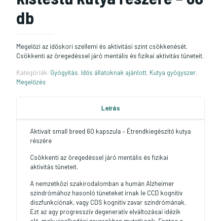
db
Megelőzi az időskori szellemi és aktivitási szint csökkenését.
Csökkenti az öregedéssel járó mentális és fizikai aktivitás tüneteit.
Kategóriák:
Gyógyítás
,
Idős állatoknak ajánlott
,
Kutya gyógyszer
,
Megelőzés
Leírás
Aktivait small breed 60 kapszula – Étrendkiegészítő kutya
részére
Csökkenti az öregedéssel járó mentális és fizikai
aktivitás tüneteit.
A nemzetközi szakirodalomban a humán Alzheimer
szindrómához hasonló tüneteket írnak le CCD kognitív
diszfunkciónak, vagy CDS kognitív zavar szindrómának.
Ezt az agy progresszív degeneratív elváltozásai idézik