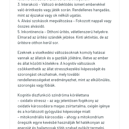
3. Interakció – Változó érdeklődés ismert emberekkel
való érintkezés vagy játék során. Rendellenes hangadás,
mint az éjszakai vagy ok nélküli ugatás.
4. Alvási szokások megváltozása – Fokozott nappali vagy
összes alvásidő.
5. Inkontinencia – Otthoni ürítés, véletlenszerű helyekre.
Elmarad az ürítési szándék jelzése. Kinti aktivitás, de az
ürítésre otthon kerül sor.
Ezeknek a viselkedési változásoknak komoly hatásai
vannak az állatok és a gazdáik jólétére, illetve az ember
és állat közötti kötelékre. A kognitív változások
csökkenthetik az állat stresszkezelési képességét és
szorongást okozhatnak, mely további
rendellenességeket eredményezhet, mint az elkülönülés,
szorongás vagy fóbiák.
Kognitív diszfunkció szindróma kórélettana
– oxidatív stressz – az agy jelentősen fogékony az
oxidatív károsodásra magas zsírtartalma, oxigén igénye
és a korlátozott gyógyulási képessége miatt
– mitokondriális károsodás – ahogy a mitokondrium
öregszik egyre kevésbé használják fel hatékonyan az
energiát és hajlamosak több szabad gyököt termelni,