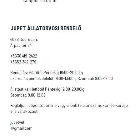
sampon – 200 ml
JUPET ÁLLATORVOSI RENDELŐ
4028 Debrecen,
Árpád tér 24.
+3630 419-2422
+3652 342-279
Rendelés: Hétfőtől Péntekig 16:00-20:00ig
szerda és péntek délelőtt 9:00-13:00ig Szombat: 9:00-12:00
Állatpatika: Hétfőtől Péntekig 12:00-20:00ig
Szombat: 9:00-12:00
Foglaljon időpontot online vagy a fenti telefonszámokon és kerülje
el a várakozást!
jupetvet
@gmail.com