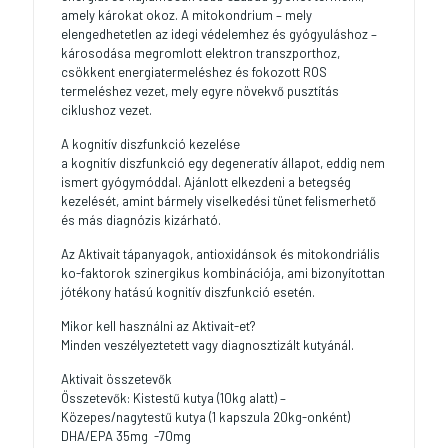
amely károkat okoz. A mitokondrium – mely
elengedhetetlen az idegi védelemhez és gyógyuláshoz –
károsodása megromlott elektron transzporthoz,
csökkent energiatermeléshez és fokozott ROS
termeléshez vezet, mely egyre növekvő pusztítás
ciklushoz vezet.
A kognitív diszfunkció kezelése
a kognitív diszfunkció egy degeneratív állapot, eddig nem
ismert gyógymóddal. Ajánlott elkezdeni a betegség
kezelését, amint bármely viselkedési tünet felismerhető
és más diagnózis kizárható.
Az Aktivait tápanyagok, antioxidánsok és mitokondriális
ko-faktorok szinergikus kombinációja, ami bizonyítottan
jótékony hatású kognitív diszfunkció esetén.
Mikor kell használni az Aktivait-et?
Minden veszélyeztetett vagy diagnosztizált kutyánál.
Aktivait összetevők
Összetevők: Kistestű kutya (10kg alatt) –
Közepes/nagytestű kutya (1 kapszula 20kg-onként)
DHA/EPA 35mg -70mg