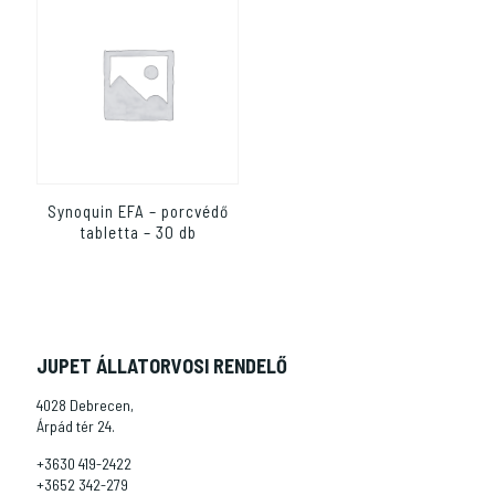
Synoquin EFA – porcvédő
tabletta – 30 db
JUPET ÁLLATORVOSI RENDELŐ
4028 Debrecen,
Árpád tér 24.
+3630 419-2422
+3652 342-279