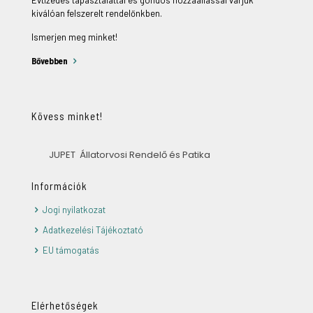
Évtizedes tapasztalattal és gondos hozzáállással várjuk
kiválóan felszerelt rendelőnkben.
Ismerjen meg minket!
Bővebben
Kövess minket!
JUPET Állatorvosi Rendelő és Patika
Információk
Jogi nyilatkozat
Adatkezelési Tájékoztató
EU támogatás
Elérhetőségek