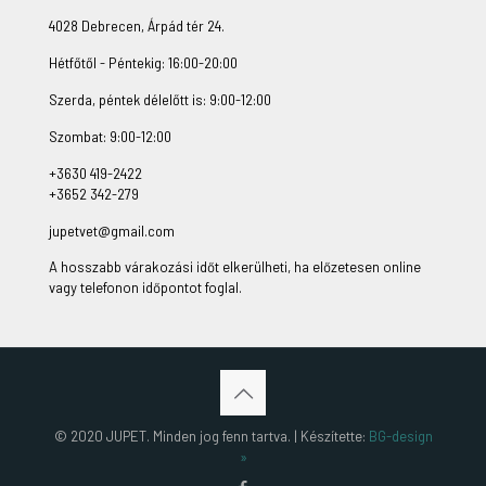
4028 Debrecen, Árpád tér 24.
Hétfőtől - Péntekig: 16:00-20:00
Szerda, péntek délelőtt is: 9:00-12:00
Szombat: 9:00-12:00
+3630 419-2422
+3652 342-279
jupetvet@gmail.com
A hosszabb várakozási időt elkerülheti, ha előzetesen online
vagy telefonon időpontot foglal.
© 2020 JUPET. Minden jog fenn tartva. | Készítette:
BG-design
»