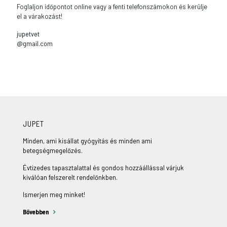
Foglaljon időpontot online vagy a fenti telefonszámokon és kerülje
el a várakozást!
jupetvet
@gmail.com
JUPET
Minden, ami kisállat gyógyítás és minden ami
betegségmegelőzés.
Évtizedes tapasztalattal és gondos hozzáállással várjuk
kiválóan felszerelt rendelőnkben.
Ismerjen meg minket!
Bővebben