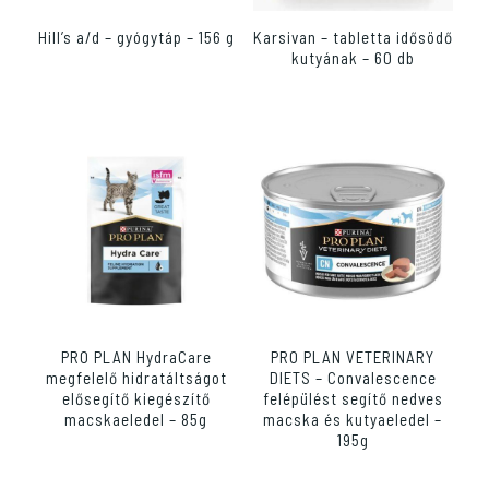
Hill’s a/d – gyógytáp – 156 g
Karsivan – tabletta idősödő
kutyának – 60 db
PRO PLAN HydraCare
PRO PLAN VETERINARY
megfelelő hidratáltságot
DIETS – Convalescence
elősegítő kiegészítő
felépülést segítő nedves
macskaeledel – 85g
macska és kutyaeledel –
195g