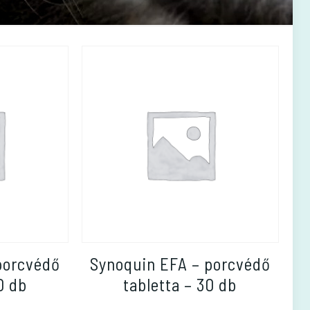
porcvédő
Synoquin EFA – porcvédő
0 db
tabletta – 30 db