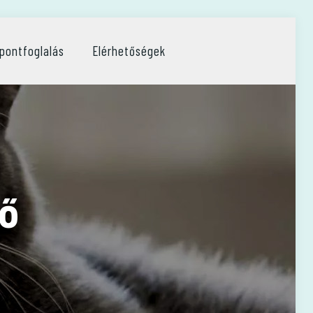
pontfoglalás
Elérhetőségek
ő