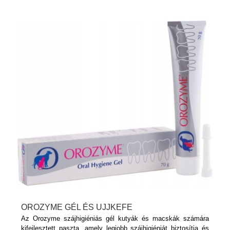
OROZYME GÉL ÉS UJJKEFE
Az Orozyme szájhigiéniás gél kutyák és macskák számára
kifejlesztett paszta, amely legjobb szájhigiéniát biztosítja és