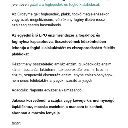
jelentősen
gátolja a foglepedék és fogkő kialakulását.
Az Orozyme gélt foglepedék, plakk, fogkő megjelenésekor
vagy ezek megelőzésére, vérzékeny fogíny illetve rossz
szájszag esetén használandó.
Az egyedülálló LPO enzimrendszer a fogakhoz és
fogínyhez kapcsolódva, összetevőinek köszönhetően
lebontja a fogkő kialakulásáért és elszaporodásáért felelős
plakkokat.
Készítmény összetétele:
amiláz enzim, glükózoxidáz enzim,
kálium-tiocianát, laktoferrin, laktoperoxidáz enzim, lizozim
enzim, szuperoxid diszmutáz enzim, enyhe csiszolóanyagok,
nem ionos felületaktív anyagok, ízesítő anyagok
Adagolás:
Naponta egyszer alkalmazandó.
Jutassa közvetlenül a szájba vagy keverje kis mennyiségű
táplálékhoz, macska esetében a mancsra is kenheti,
ahonnan a macska lenyalja.
Adag: