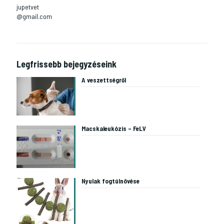
jupetvet
@gmail.com
Legfrissebb bejegyzéseink
A veszettségről
Macskaleukózis – FeLV
Nyulak fogtúlnövése