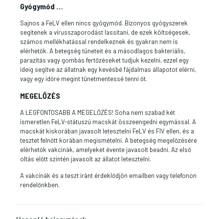
Gyógymód …
Sajnos a FeLV ellen nincs gyógymód. Bizonyos gyógyszerek
segítenek a vírusszaporodást lassítani, de ezek költségesek,
számos mellékhatással rendelkeznek és gyakran nem is
elérhetők. A betegség tüneteit és a másodlagos bakteriális,
parazitás vagy gombás fertőzéseket tudjuk kezelni, ezzel egy
ideig segítve az állatnak egy kevésbé fájdalmas állapotot elérni,
vagy egy időre megint tünetmentessé tenni őt.
MEGELŐZÉS
A LEGFONTOSABB A MEGELŐZÉS! Soha nem szabad két
ismeretlen FeLV-státuszú macskát összeengedni egymással. A
macskát kiskorában javasolt letesztelni FeLV és FIV ellen, és a
tesztet felnőtt korában megismételni. A betegség megelőzésére
elérhetők vakcinák, amelyeket évente javasolt beadni. Az első
oltás előtt szintén javasolt az állatot letesztelni.
A vakcinák és a teszt iránt érdeklődjön emailben vagy telefonon
rendelőnkben.