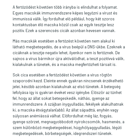
A fertőződést követően több irányba is elindulhat a folyamat.
Egyes macskák immunrendszere képes legyőzni a vírust és
immunissá válik. Így fordulhat elő például, hogy két szoros
kontaktusban élő macska közül csak az egyik tesztje lesz
pozitív. Ezek a szerencsés cicák azonban kevesen vannak.
Más macskák esetében a fertőzést követően nem alakul ki
látható megbetegedés, de a vírus beépül a DNS-ükbe. Ezeknek a
cicáknak a tesztje negatív lehet, ilyenkor nem is fertőznek. De
sajnos a vírus bármikor újra aktiválódhat, a teszt pozitívvá válik,
kialakulnak a tünetek, és a macska megfertőzheti társait is.
Sok cica esetében a fertőződést követően a vírus rögtön
szaporodni kezd. Eleinte ennek gyakran nincsenek érzékelhető
jelei, később azonban kialakulnak az első tünetek. A betegség
lefolyása így is gyakran éveket vesz igénybe. Először az tűnhet
fel, hogy az állat sokat betegeskedik, náthás, gyenge az
immunrendszere. A szájban ínygyulladás, fekélyek alakulhatnak
ki, a macska étvágytalan(abb). Az állat sápadttá, enyhén vagy
súlyosan anémiássá válhat. Előfordulhat még láz, fogyás,
gyenge szőrzet, megnagyobbodott nyirokcsomók, hasmenés, a
szem különböző megbetegedései, húgyhólyaggyulladás, légúti
megbetegedések, bőrbetegségek, idegrendszeri tünetek.