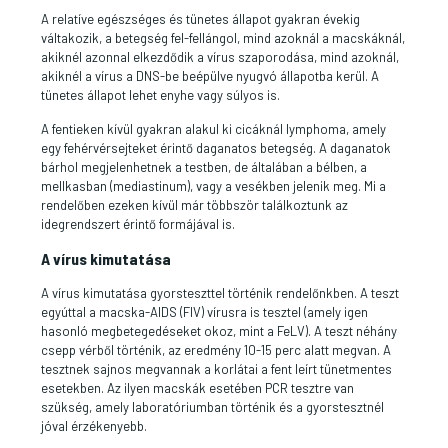
A relatíve egészséges és tünetes állapot gyakran évekig
váltakozik, a betegség fel-fellángol, mind azoknál a macskáknál,
akiknél azonnal elkezdődik a vírus szaporodása, mind azoknál,
akiknél a vírus a DNS-be beépülve nyugvó állapotba kerül. A
tünetes állapot lehet enyhe vagy súlyos is.
A fentieken kívül gyakran alakul ki cicáknál lymphoma, amely
egy fehérvérsejteket érintő daganatos betegség. A daganatok
bárhol megjelenhetnek a testben, de általában a bélben, a
mellkasban (mediastinum), vagy a vesékben jelenik meg. Mi a
rendelőben ezeken kívül már többször találkoztunk az
idegrendszert érintő formájával is.
A vírus kimutatása
A vírus kimutatása gyorsteszttel történik rendelőnkben. A teszt
egyúttal a macska-AIDS (FIV) vírusra is tesztel (amely igen
hasonló megbetegedéseket okoz, mint a FeLV). A teszt néhány
csepp vérből történik, az eredmény 10-15 perc alatt megvan. A
tesztnek sajnos megvannak a korlátai a fent leírt tünetmentes
esetekben. Az ilyen macskák esetében PCR tesztre van
szükség, amely laboratóriumban történik és a gyorstesztnél
jóval érzékenyebb.