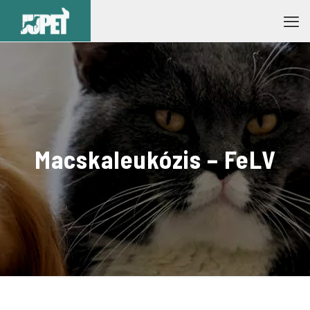
Macskaleukózis – FeLV