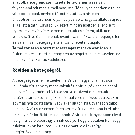
állapotba, idegrendszeri tünetei lettek, anémiássá vált,
folyadékkal telt meg a mellkasa, stb. Több ilyen esetben a teljes
vérlabor is csak enyhe eltérést mutatott, a hirtelen
állapotromlás azonban olyan súlyos volt, hogy az állatot sajnos
el kellett altatni. Javasoljuk ezért minden esetben a lent leírt
gyorsteszt elvégzését olyan macskák esetében, akik nem
voltak szűrve és nincsenek évente vakcinázva a betegség ellen,
és valamilyen betegség általános tüneteit mutatják.
Természetesen a tesztet egészséges macska esetében is
érdemes kérni, mert amennyiben az negatív, el lehet kezdeni az
ellene való vakcinás védekezést.
Röviden a betegségről:
A betegséget a Feline Leukemia Virus, magyarul a macska
leukémia vírusa vagy macskaleukózis vírus (röviden az angol
elnevezés nyomán FeLV) okozza. A fertőzést a macskák
fertőzött társaiktól kapják el például verekedéskor, párzáskor,
egymás nyalogatásával, vagy akár akkor, ha ugyanazon tálból
esznek. A vírus az anyaméhen keresztül az utódokba is eljuthat,
akik így már fertőzötten születnek. A vírus a környezetben rövid
ideig marad életben, így annak esélye, hogy cipőtalpunkon vagy
ruházatunkon behurcoljuk a csak benti cicánkat így
megfertőzve, alacsony.