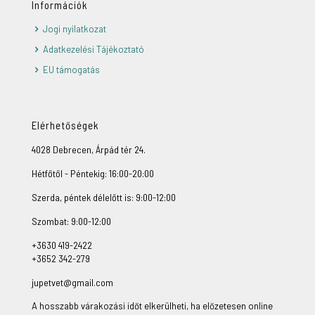
Információk
Jogi nyilatkozat
Adatkezelési Tájékoztató
EU támogatás
Elérhetőségek
4028 Debrecen, Árpád tér 24.
Hétfőtől - Péntekig: 16:00-20:00
Szerda, péntek délelőtt is: 9:00-12:00
Szombat: 9:00-12:00
+3630 419-2422
+3652 342-279
jupetvet@gmail.com
A hosszabb várakozási időt elkerülheti, ha előzetesen online