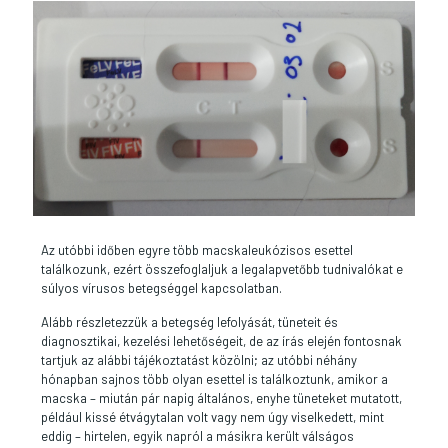
Az utóbbi időben egyre több macskaleukózisos esettel
találkozunk, ezért összefoglaljuk a legalapvetőbb tudnivalókat e
súlyos vírusos betegséggel kapcsolatban.
Alább részletezzük a betegség lefolyását, tüneteit és
diagnosztikai, kezelési lehetőségeit, de az írás elején fontosnak
tartjuk az alábbi tájékoztatást közölni; az utóbbi néhány
hónapban sajnos több olyan esettel is találkoztunk, amikor a
macska – miután pár napig általános, enyhe tüneteket mutatott,
például kissé étvágytalan volt vagy nem úgy viselkedett, mint
eddig – hirtelen, egyik napról a másikra került válságos