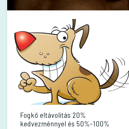
Fogkő eltávolítás 20%
kedvezménnyel és 50%-100%