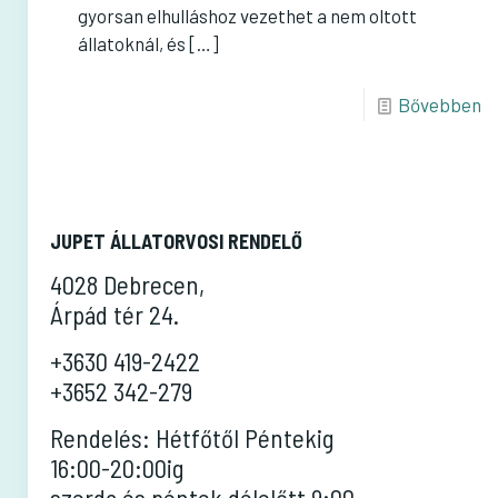
gyorsan elhulláshoz vezethet a nem oltott
állatoknál, és
[…]
Bővebben
JUPET ÁLLATORVOSI RENDELŐ
4028 Debrecen,
Árpád tér 24.
+3630 419-2422
+3652 342-279
Rendelés: Hétfőtől Péntekig
16:00-20:00ig