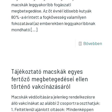
macskák leggyakoribb fogászati
megbetegedése. Az öt évnél idősebb kutyák
80%-a érintett a fogkövesség valamilyen
fokozatával (az emberekben leggyakoribbnak
mondható
[…]
Bővebben
Tájékoztató macskák egyes
fertőző megbetegedései ellen
történő vakcinázásáról
Macskák védőoltására jelenleg rendelkezésre
álló vakcinákat az alábbi 2 csoportra oszthatjuk:
1. Feltétlenül ajánlott oltások: Mindenképpen