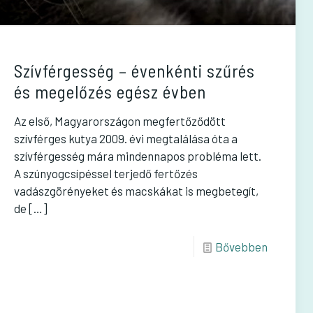
Szívférgesség – évenkénti szűrés
és megelőzés egész évben
Az első, Magyarországon megfertőződött
szívférges kutya 2009. évi megtalálása óta a
szívférgesség mára mindennapos probléma lett.
A szúnyogcsípéssel terjedő fertőzés
vadászgörényeket és macskákat is megbetegít,
de
[…]
Bővebben