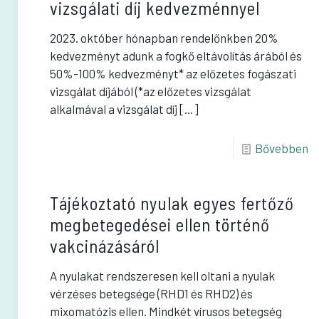
vizsgálati díj kedvezménnyel
2023. október hónapban rendelőnkben 20%
kedvezményt adunk a fogkő eltávolítás árából és
50%-100% kedvezményt* az előzetes fogászati
vizsgálat díjából (*az előzetes vizsgálat
alkalmával a vizsgálat díj
[…]
Bővebben
Tájékoztató nyulak egyes fertőző
megbetegedései ellen történő
vakcinázásáról
A nyulakat rendszeresen kell oltani a nyulak
vérzéses betegsége (RHD1 és RHD2) és
mixomatózis ellen. Mindkét vírusos betegség