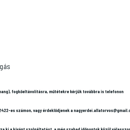
ágás
hang), fogkőeltávolításra, műtétekre kérjük továbbra is telefonon
9-2422-es számon, vagy érdeklődjenek a
nagyerdei.allatorvos@gmail
za ki a kívánt szolgáltatást, a még szabad időpontok közül válasszo