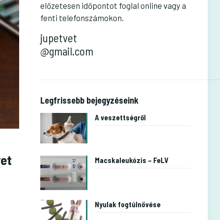
előzetesen időpontot foglal online vagy a
fenti telefonszámokon.
jupetvet
@gmail.com
Legfrissebb bejegyzéseink
A veszettségről
yet
Macskaleukózis – FeLV
Nyulak fogtúlnövése