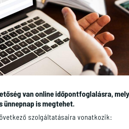
hetőség van online időpontfoglalásra, mel
s ünnepnap is megtehet.
következő szolgáltatásaira vonatkozik: