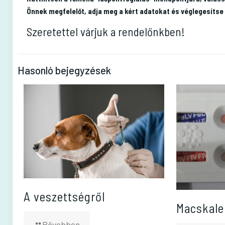
Önnek megfelelőt, adja meg a kért adatokat és véglegesítse 
Szeretettel várjuk a rendelőnkben!
Hasonló bejegyzések
A veszettségről
Macskale
Bővebben