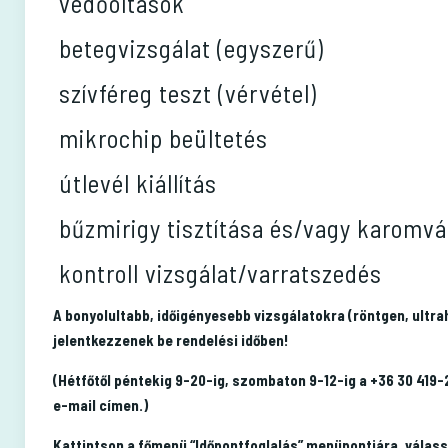
védőoltások
betegvizsgálat (egyszerű)
szívféreg teszt (vérvétel)
mikrochip beültetés
útlevél kiállítás
bűzmirigy tisztítása és/vagy karomv
kontroll vizsgálat/varratszedés
A bonyolultabb, időigényesebb vizsgálatokra (röntgen, ultra
jelentkezzenek be rendelési időben!
(Hétfőtől péntekig 9-20-ig, szombaton 9-12-ig a +36 30 41
e-mail címen.)
Kattintson a főmenü “Időpontfoglalás” menüpontjára, válass