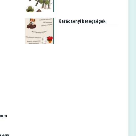
Karácsonyi betegségek
.com
n egy