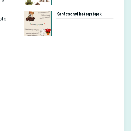
Karácsonyi betegségek
l el