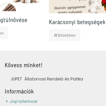
ogtúlnövése
Karácsonyi betegségek
en
Bővebben
Kövess minket!
JUPET Állatorvosi Rendelő és Patika
Információk
Jogi nyilatkozat