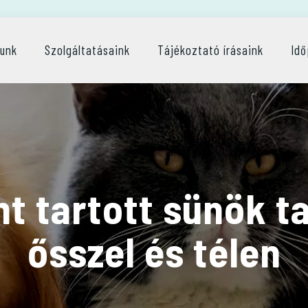
lunk
Szolgáltatásaink
Tájékoztató írásaink
Idő
t tartott sünök ta
ősszel és télen