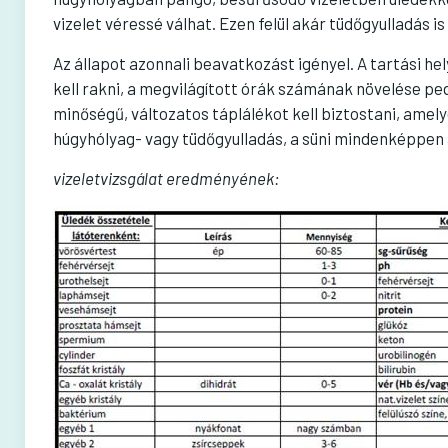
vizelet véressé válhat. Ezen felül akár tüdőgyulladás i
Az állapot azonnali beavatkozást igényel. A tartási he
kell rakni, a megvilágított órák számának növelése ped
minőségű, változatos táplálékot kell biztostani, amely
húgyhólyag- vagy tüdőgyulladás, a süni mindenképpen á
vizeletvizsgálat eredményének: