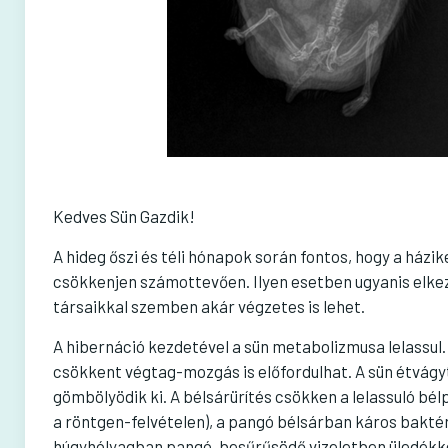
Kedves Sün Gazdik!
A hideg őszi és téli hónapok során fontos, hogy a há
csökkenjen számottevően. Ilyen esetben ugyanis elke
társaikkal szemben akár végzetes is lehet.
A hibernáció kezdetével a sün metabolizmusa lelassul. 
csökkent végtag-mozgás is előfordulhat. A sün étvágyt
gömbölyödik ki. A bélsárürítés csökken a lelassuló bél
a röntgen-felvételen), a pangó bélsárban káros bakté
húgyhólyagban pangó, besűrűsödő vizeletben üledékkép