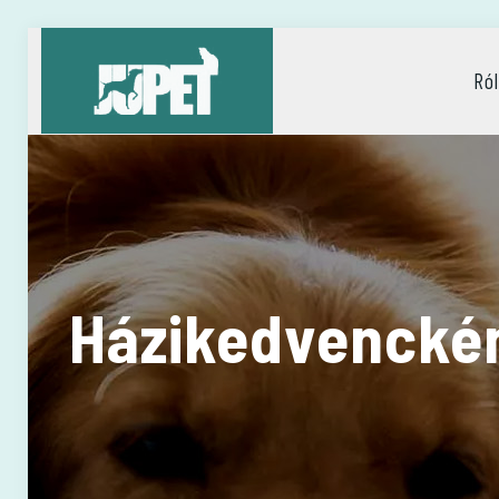
Ró
Házikedvenckén