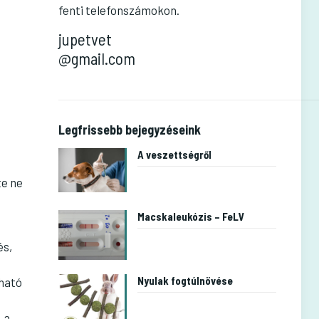
fenti telefonszámokon.
jupetvet
@gmail.com
Legfrissebb bejegyzéseink
A veszettségről
te ne
Macskaleukózis – FeLV
és,
Nyulak fogtúlnövése
tható
 a