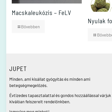
Macskaleukózis – FeLV
Nyulak f
Bővebben
Bővebb
JUPET
Minden, ami kisállat gyógyítás és minden ami
betegségmegelőzés.
Évtizedes tapasztalattal és gondos hozzáállással várjuk
kiválóan felszerelt rendelőnkben.
Ismerjen meg minket!