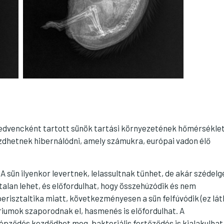
zikedvencként tartott sünök tartási környezetének hőmérsékle
zdhetnek hibernálódni, amely számukra, európai vadon élő
A sün ilyenkor levertnek, lelassultnak tűnhet, de akár szédelg
alan lehet, és előfordulhat, hogy összehúzódik és nem
perisztaltika miatt, következményesen a sün felfúvódik (ez lá
riumok szaporodnak el, hasmenés is előfordulhat. A
ződés kezdődhet meg, bakteriális fertőződés is kialakulhat,