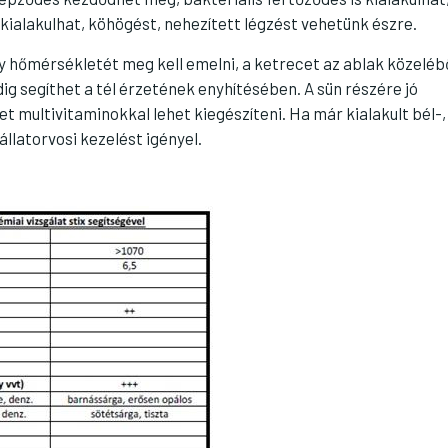
s kialakulhat, köhögést, nehezített légzést vehetünk észre.
ly hőmérsékletét meg kell emelni, a ketrecet az ablak közelébő
ig segíthet a tél érzetének enyhítésében. A sün részére jó
et multivitaminokkal lehet kiegészíteni. Ha már kialakult bél-,
llatorvosi kezelést igényel.