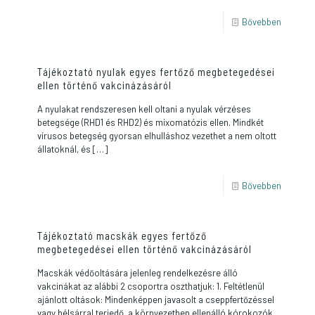
Bővebben
Tájékoztató nyulak egyes fertőző megbetegedései
ellen történő vakcinázásáról
A nyulakat rendszeresen kell oltani a nyulak vérzéses
betegsége (RHD1 és RHD2) és mixomatózis ellen. Mindkét
vírusos betegség gyorsan elhulláshoz vezethet a nem oltott
állatoknál, és
[…]
Bővebben
Tájékoztató macskák egyes fertőző
megbetegedései ellen történő vakcinázásáról
Macskák védőoltására jelenleg rendelkezésre álló
vakcinákat az alábbi 2 csoportra oszthatjuk: 1. Feltétlenül
ajánlott oltások: Mindenképpen javasolt a cseppfertőzéssel
vagy bélsárral terjedő, a környezetben ellenálló kórokozók