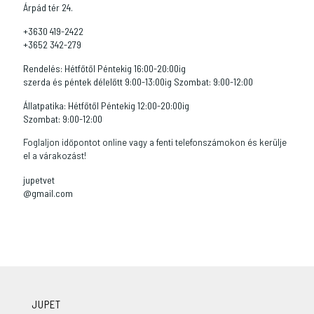
Árpád tér 24.
+3630 419-2422
+3652 342-279
Rendelés: Hétfőtől Péntekig 16:00-20:00ig
szerda és péntek délelőtt 9:00-13:00ig Szombat: 9:00-12:00
Állatpatika: Hétfőtől Péntekig 12:00-20:00ig
Szombat: 9:00-12:00
Foglaljon időpontot online vagy a fenti telefonszámokon és kerülje
el a várakozást!
jupetvet
@gmail.com
JUPET