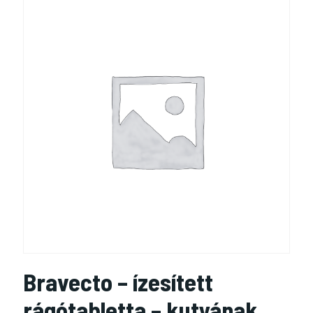
Bravecto – ízesített
rágótabletta – kutyának