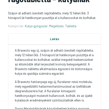
Szájon át adható ízesített rágótabletta, mely 12 héten (kb. 3
hónapon) át hatékonyan pusztítja el a kullancsokat és bolhákat.
Kategóriák:
Kutya gyógyszer
,
Megelőzés
,
Tabletta
Leírás
A Bravecto egy új, szájon át adható ízesített rágótabletta,
mely 12 héten (kb. 3 hónapon) át hatékonyan pusztítja el a
kullancsokat és bolhákat, ezáltal megvédi kedvencünket
az élősködők által terjesztett komoly betegségektől. A
Bravecto tabletta alkalmazása egyszerű és biztonságos
kutya és gazdája számára egyaránt.
A Bravecto hatóanyaga egy új, fluralaner nevű molekula,
mely egyedülálló hatásmechanizmusával az ízeltlábúak
idegrendszerére hat. A fluralaner kimagasló
hatékonyságot mutatott kullancsok, bolhák, és az újabb
kutatások eredményeként szőrtüszőatkák ellen is.
Gyors felszívódásának köszönhetően hatása gyorsan