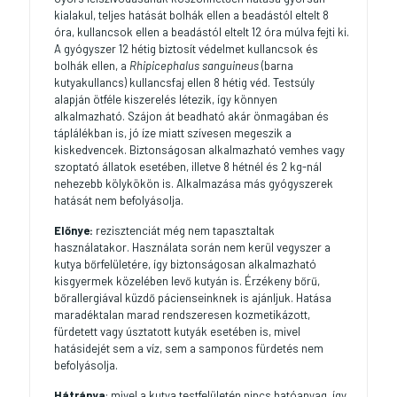
kialakul, teljes hatását bolhák ellen a beadástól eltelt 8
óra, kullancsok ellen a beadástól eltelt 12 óra múlva fejti ki.
A gyógyszer 12 hétig biztosít védelmet kullancsok és
bolhák ellen, a
Rhipicephalus sanguineus
(barna
kutyakullancs) kullancsfaj ellen 8 hétig véd. Testsúly
alapján ötféle kiszerelés létezik, így könnyen
alkalmazható. Szájon át beadható akár önmagában és
táplálékban is, jó íze miatt szívesen megeszik a
kiskedvencek. Biztonságosan alkalmazható vemhes vagy
szoptató állatok esetében, illetve 8 hétnél és 2 kg-nál
nehezebb kölykökön is. Alkalmazása más gyógyszerek
hatását nem befolyásolja.
Előnye:
rezisztenciát még nem tapasztaltak
használatakor. Használata során nem kerül vegyszer a
kutya bőrfelületére, így biztonságosan alkalmazható
kisgyermek közelében levő kutyán is. Érzékeny bőrű,
bőrallergiával küzdő pácienseinknek is ajánljuk. Hatása
maradéktalan marad rendszeresen kozmetikázott,
fürdetett vagy úsztatott kutyák esetében is, mivel
hatásidejét sem a víz, sem a samponos fürdetés nem
befolyásolja.
Hátránya
: mivel a kutya testfelületén nincs hatóanyag, így