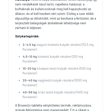
nem rendelkezik távol tartó, repellens hatással, a
bolháknak és kullancsoknak meg kell kapaszkodni az
állaton, és el kell kezdeni vért szívni. Elvileg a szer előbb
elpusztítja az élősködőt, mint az beoltaná a fertőzést, de a
terjesztett betegségek átvitelének lehetősége nem
zárható ki teljesen.
Súlykategóriák:
2-4,5 kg
nagyon kistestű kutyák részére (112,5 mg
fluralaner)
4,5-10 kg
kistestű kutyák részére (250 mg
fluralaner)
10-20 kg
közepes testű kutyák részére (500 mg
fluralaner)
20-40 kg
nagytestű kutyák részére (1000 mg
fluralaner)
40-56 kg
óriás testű kutyák részére (1400 mg
fluralaner)
A Bravecto tabletta vényköteles termék, reklámozása,
árának feltüntetése nem megengedett. Ezt a cikket a