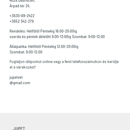
4028 Debrecen,
Árpád tér 24.
+3630 419-2422
+3652 342-279
Rendelés: Hétfőtől Péntekig 16:00-20:00ig
szerda és péntek délelőtt 9:00-13:00ig Szombat: 9:00-12:00
Állatpatika: Hétfőtől Péntekig 12:00-20:00ig
Szombat: 9:00-12:00
Foglaljon időpontot online vagy a fenti telefonszámokon és kerülje
el a várakozást!
jupetvet
@gmail.com
JUPET