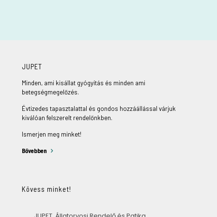
JUPET
Minden, ami kisállat gyógyítás és minden ami
betegségmegelőzés.
Évtizedes tapasztalattal és gondos hozzáállással várjuk
kiválóan felszerelt rendelőnkben.
Ismerjen meg minket!
Bővebben
Kövess minket!
JUPET Állatorvosi Rendelő és Patika