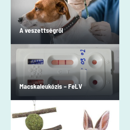
A veszettségről
Macskaleukózis – FeLV