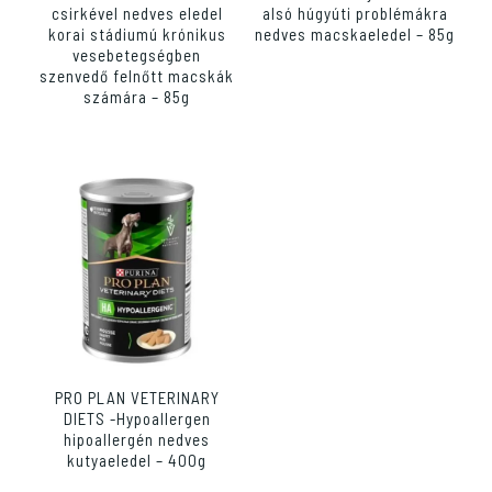
csirkével nedves eledel
alsó húgyúti problémákra
korai stádiumú krónikus
nedves macskaeledel – 85g
vesebetegségben
szenvedő felnőtt macskák
számára – 85g
PRO PLAN VETERINARY
DIETS -Hypoallergen
hipoallergén nedves
kutyaeledel – 400g