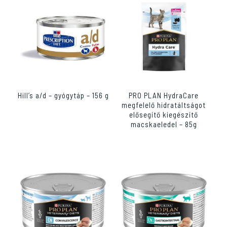
Hill’s a/d – gyógytáp – 156 g
PRO PLAN HydraCare
megfelelő hidratáltságot
elősegítő kiegészítő
macskaeledel – 85g