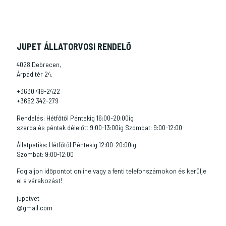
JUPET ÁLLATORVOSI RENDELŐ
4028 Debrecen,
Árpád tér 24.
+3630 419-2422
+3652 342-279
Rendelés: Hétfőtől Péntekig 16:00-20:00ig
szerda és péntek délelőtt 9:00-13:00ig Szombat: 9:00-12:00
Állatpatika: Hétfőtől Péntekig 12:00-20:00ig
Szombat: 9:00-12:00
Foglaljon időpontot online vagy a fenti telefonszámokon és kerülje
el a várakozást!
jupetvet
@gmail.com