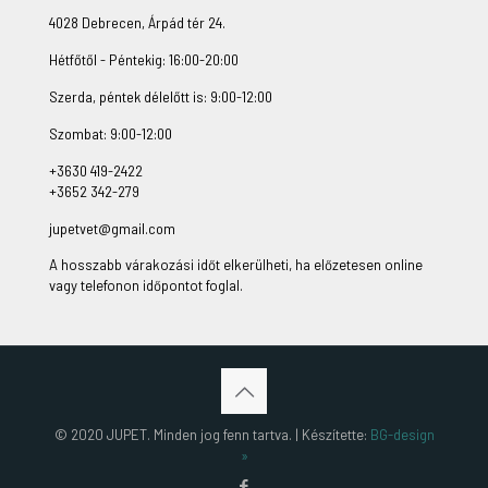
4028 Debrecen, Árpád tér 24.
Hétfőtől - Péntekig: 16:00-20:00
Szerda, péntek délelőtt is: 9:00-12:00
Szombat: 9:00-12:00
+3630 419-2422
+3652 342-279
jupetvet@gmail.com
A hosszabb várakozási időt elkerülheti, ha előzetesen online
vagy telefonon időpontot foglal.
© 2020 JUPET. Minden jog fenn tartva. | Készítette:
BG-design
»