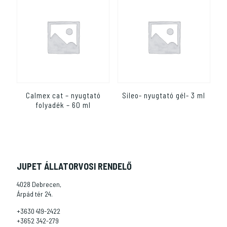
Calmex cat – nyugtató
Sileo- nyugtató gél- 3 ml
folyadék – 60 ml
JUPET ÁLLATORVOSI RENDELŐ
4028 Debrecen,
Árpád tér 24.
+3630 419-2422
+3652 342-279