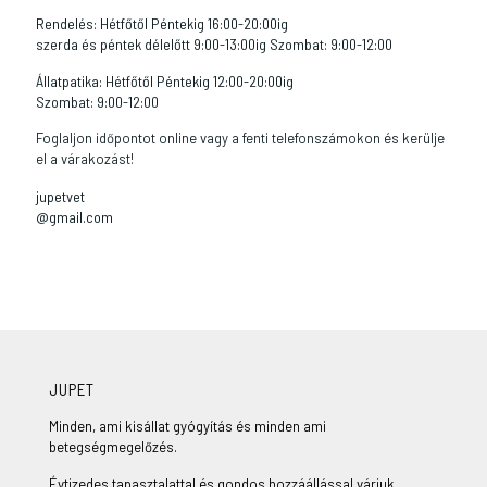
Rendelés: Hétfőtől Péntekig 16:00-20:00ig
szerda és péntek délelőtt 9:00-13:00ig Szombat: 9:00-12:00
Állatpatika: Hétfőtől Péntekig 12:00-20:00ig
Szombat: 9:00-12:00
Foglaljon időpontot online vagy a fenti telefonszámokon és kerülje
el a várakozást!
jupetvet
@gmail.com
JUPET
Minden, ami kisállat gyógyítás és minden ami
betegségmegelőzés.
Évtizedes tapasztalattal és gondos hozzáállással várjuk