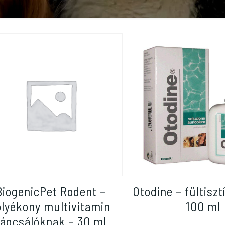
BiogenicPet Rodent –
Otodine – fültiszt
olyékony multivitamin
100 ml
rágcsálóknak – 30 ml