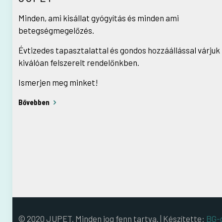
Minden, ami kisállat gyógyítás és minden ami
betegségmegelőzés.
Évtizedes tapasztalattal és gondos hozzáállással várjuk
kiválóan felszerelt rendelőnkben.
Ismerjen meg minket!
Bővebben
© 2020 JUPET. Minden jog fenn tartva. | Készítette:
BG-d