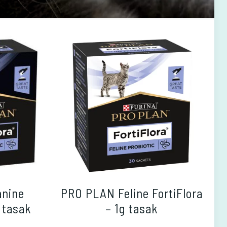
nine
PRO PLAN Feline FortiFlora
g tasak
– 1g tasak