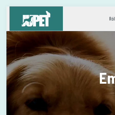
Ró
Em