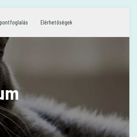
pontfoglalás
Elérhetőségek
kum