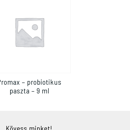
Promax – probiotikus
paszta – 9 ml
Kövess minket!