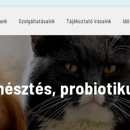
lunk
Szolgáltatásaink
Tájékoztató írásaink
Idő
észtés, probioti