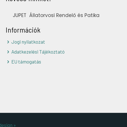
JUPET Állatorvosi Rendelő és Patika
Információk
Jogi nyilatkozat
Adatkezelési Tájékoztató
EU támogatás
esign »