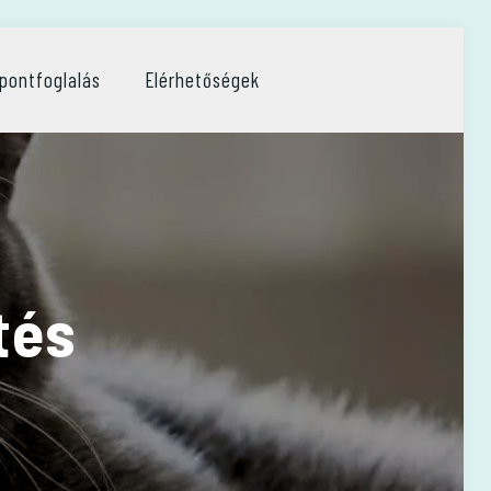
pontfoglalás
Elérhetőségek
tés