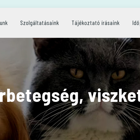
lunk
Szolgáltatásaink
Tájékoztató írásaink
Idő
rbetegség, viszke