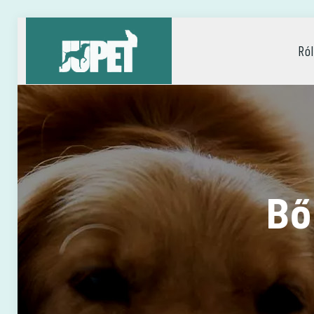
Ró
Bő